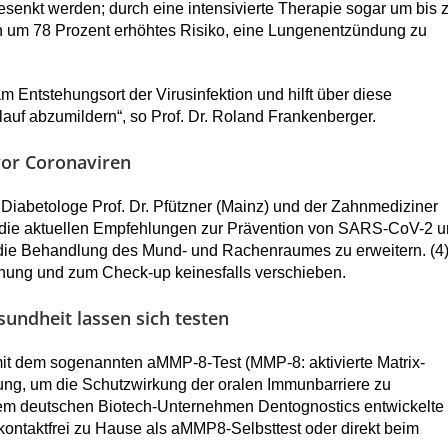
enkt werden; durch eine intensivierte Therapie sogar um bis 
in um 78 Prozent erhöhtes Risiko, eine Lungenentzündung zu
 Entstehungsort der Virusinfektion und hilft über diese
lauf abzumildern“, so Prof. Dr. Roland Frankenberger.
vor Coronaviren
 Diabetologe Prof. Dr. Pfützner (Mainz) und der Zahnmediziner
), die aktuellen Empfehlungen zur Prävention von SARS-CoV-2 
ie Behandlung des Mund- und Rachenraumes zu erweitern. (4
chung und zum Check-up keinesfalls verschieben.
undheit lassen sich testen
it dem sogenannten aMMP-8-Test (MMP-8: aktivierte Matrix-
ügung, um die Schutzwirkung der oralen Immunbarriere zu
 dem deutschen Biotech-Unternehmen Dentognostics entwickelte
kontaktfrei zu Hause als aMMP8-Selbsttest oder direkt beim