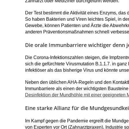
Zahnarzt oder Mediziner durchgeführt werden.
Der Test bestimmt die Aktivität eines Enzyms, das
So haben Bakterien und Viren leichtes Spiel, in de
Gewebe, können Patienten und Ärzte die Abwehrkr
anderen Präventionsmaßnahmen schnell verbesse
Die orale Immunbarriere wichtiger denn j
Die Corona-Infektionszahlen steigen, die Impfzent
sich die gefürchtete Virusmutation B.1.1.7. in ganz
infektiöser als das bisherige Virus und könnte un
Neben den üblichen AHA-Regeln und den Kontaktbe
Immunbarriere als einen der wichtigsten Baustein
Desinfektion der Mundhöhle mit einer geeigneten M
Eine starke Allianz für die Mundgesundkei
Im Kampf gegen die Pandemie ergreift die Mundgesu
von Experten vor Ort (Zahnarztpraxen), Industrie