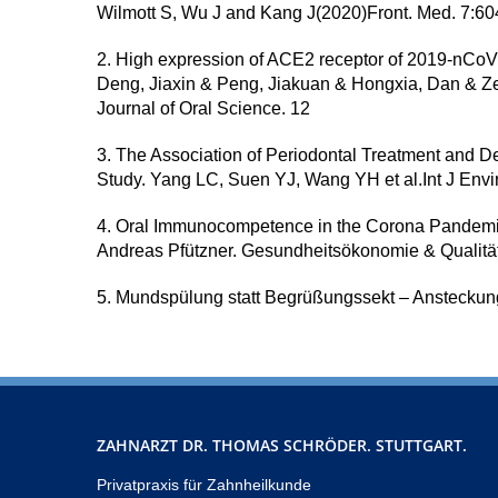
Wilmott S, Wu J and Kang J(2020)Front. Med. 7:6
2. High expression of ACE2 receptor of 2019-nCoV 
Deng, Jiaxin & Peng, Jiakuan & Hongxia, Dan & Zen
Journal of Oral Science. 12
3. The Association of Periodontal Treatment and
Study. Yang LC, Suen YJ, Wang YH et al.Int J Envi
4. Oral Immunocompetence in the Corona Pandemic
Andreas Pfützner. Gesundheitsökonomie & Qualit
5. Mundspülung statt Begrüßungssekt – Ansteckung
ZAHNARZT DR. THOMAS SCHRÖDER. STUTTGART.
Privatpraxis für Zahnheilkunde