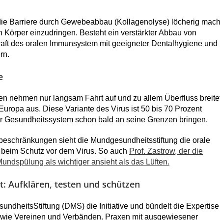
 die Barriere durch Gewebeabbau (Kollagenolyse) löcherig mach
n Körper einzudringen. Besteht ein verstärkter Abbau von
aft des oralen Immunsystem mit geeigneter Dentalhygiene und
rn.
e
ren nehmen nur langsam Fahrt auf und zu allem Überfluss breite
 Europa aus. Diese Variante des Virus ist 50 bis 70 Prozent
ser Gesundheitssystem schon bald an seine Grenzen bringen.
schränkungen sieht die Mundgesundheitsstiftung die orale
e beim Schutz vor dem Virus. So auch
Prof. Zastrow, der die
undspülung als wichtiger ansieht als das Lüften.
t: Aufklären, testen und schützen
ndheitsStiftung (DMS) die Initiative und bündelt die Expertise
 sowie Vereinen und Verbänden. Praxen mit ausgewiesener