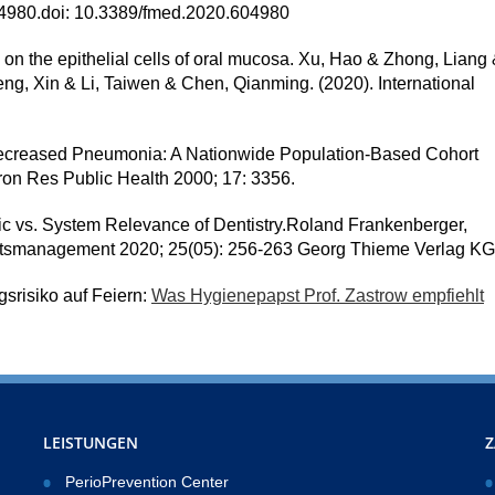
04980.doi: 10.3389/fmed.2020.604980
on the epithelial cells of oral mucosa. Xu, Hao & Zhong, Liang
g, Xin & Li, Taiwen & Chen, Qianming. (2020). International
 Decreased Pneumonia: A Nationwide Population-Based Cohort
ron Res Public Health 2000; 17: 3356.
 vs. System Relevance of Dentistry.Roland Frankenberger,
ätsmanagement 2020; 25(05): 256-263 Georg Thieme Verlag KG
srisiko auf Feiern:
Was Hygienepapst Prof. Zastrow empfiehlt
LEISTUNGEN
Z
PerioPrevention Center