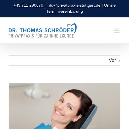
Zum
+49 711 290670
|
info@privatpraxis-stuttgart.de
|
Online
Inhalt
Terminvereinbarung
springen
Vor
Zeige
grösseres
Bild